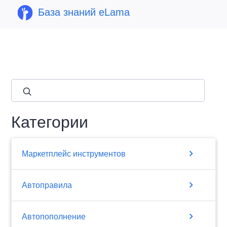
База знаний eLama
close
Категории
chevron_right
Маркетплейс инструментов
chevron_right
Автоправила
chevron_right
Автопополнение