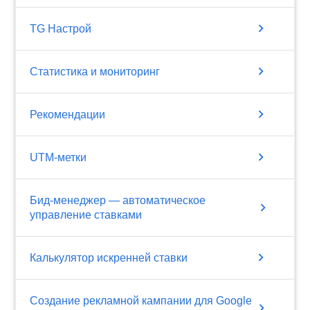
chevron_right
TG Настрой
chevron_right
Статистика и мониторинг
chevron_right
Рекомендации
chevron_right
UTM-метки
Бид-менеджер — автоматическое
chevron_right
управление ставками
chevron_right
Калькулятор искренней ставки
Создание рекламной кампании для Google
chevron_right