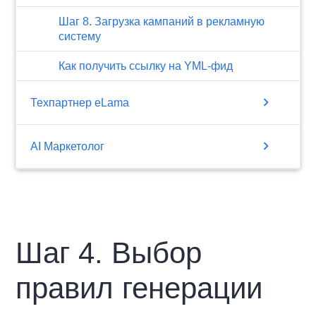
Шаг 8. Загрузка кампаний в рекламную
систему
Как получить ссылку на YML-фид
chevron_right
Техпартнер eLama
chevron_right
AI Маркетолог
Шаг 4. Выбор
правил генерации