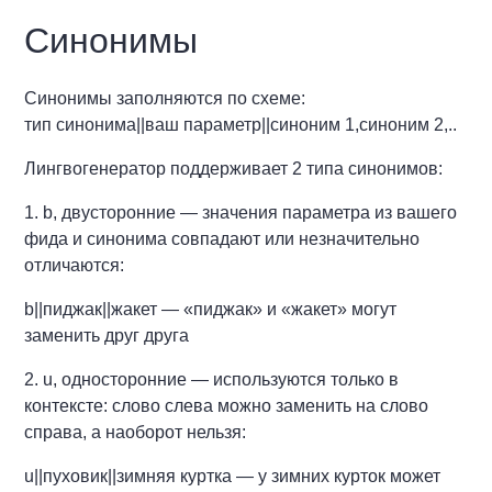
Синонимы
Синонимы заполняются по схеме:
тип синонима||ваш параметр||синоним 1,синоним 2,..
Лингвогенератор поддерживает 2 типа синонимов:
1. b, двусторонние — значения параметра из вашего
фида и синонима совпадают или незначительно
отличаются:
b||пиджак||жакет — «пиджак» и «жакет» могут
заменить друг друга
2. u, односторонние — используются только в
контексте: слово слева можно заменить на слово
справа, а наоборот нельзя:
u||пуховик||зимняя куртка — у зимних курток может